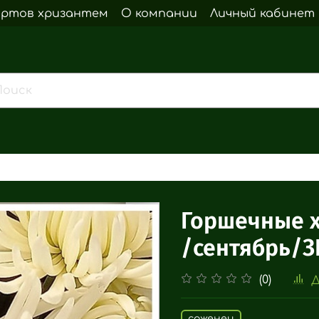
ортов хризантем
О компании
Личный кабинет
Горшечные х
/сентябрь/З
(0)
Д
саженец