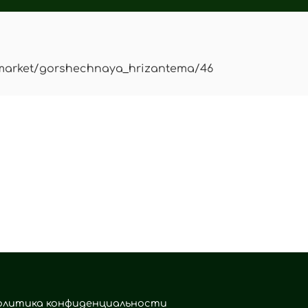
market/gorshechnaya_hrizantema/46
олитика конфиденциальности