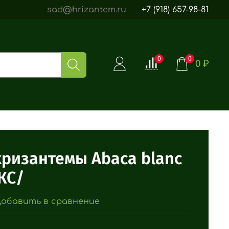
sad@hrizantem.ru
+7 (918) 657-98-81
0
0
0 ₽
ризантемы Abaca blanc
КС/
обавить в сравнение