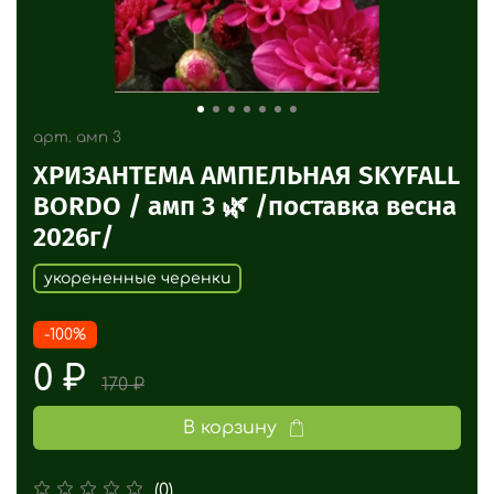
арт.
амп 3
ХРИЗАНТЕМА АМПЕЛЬНАЯ SKYFALL
BORDO / амп 3 🌿 /поставка весна
2026г/
укорененные черенки
-100%
0 ₽
170 ₽
В корзину
(0)