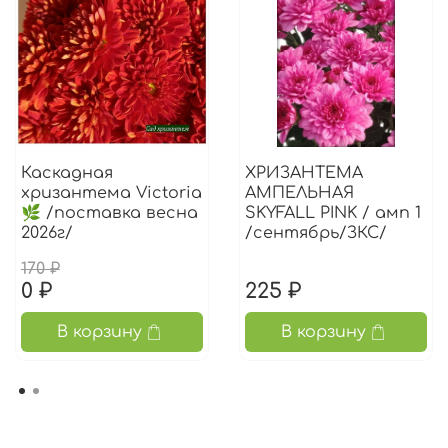
Каскадная
ХРИЗАНТЕМА
хризантема Victoria
АМПЕЛЬНАЯ
🌿 /поставка весна
SKYFALL PINK / амп 1
2026г/
/сентябрь/ЗКС/
170 ₽
0 ₽
225 ₽
В корзину
В корзину