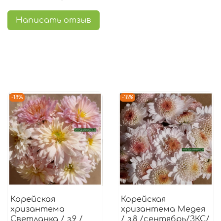
Написать отзыв
-18%
-18%
Корейская
Корейская
хризантема
хризантема Медея
Светланка / з.9 /
/ з.8 /сентябрь/ЗКС/