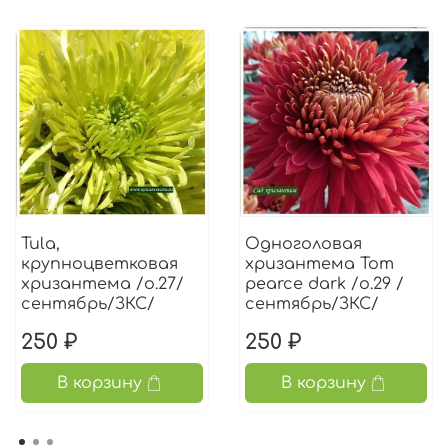
Tula,
Одноголовая
крупноцветковая
хризантема Tom
хризантема /о.27/
pearce dark /о.29 /
сентябрь/ЗКС/
сентябрь/ЗКС/
250 ₽
250 ₽
В корзину
В корзину