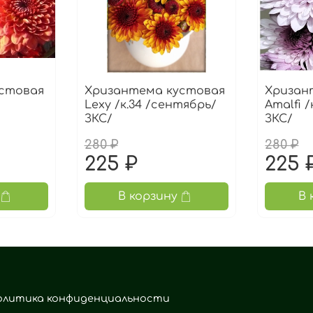
стовая
Хризантема кустовая
Хризан
Lexy /к.34 /сентябрь/
Amalfi 
ЗКС/
ЗКС/
280 ₽
280 ₽
225 ₽
225 
В корзину
В 
олитика конфиденциальности