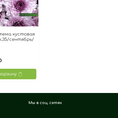
тема кустовая
/к.35/сентябрь/
₽
корзину
Мы в соц. сетях