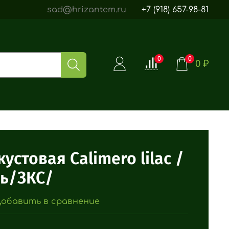
sad@hrizantem.ru
+7 (918) 657-98-81
0
0
0 ₽
устовая Calimero lilac /
рь/ЗКС/
обавить в сравнение