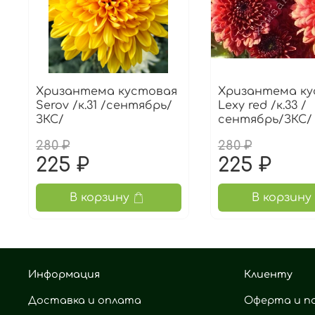
Хризантема кустовая
Хризантема ку
Serov /к.31 /сентябрь/
Lexy red /к.33 /
ЗКС/
сентябрь/ЗКС/
280 ₽
280 ₽
225 ₽
225 ₽
В корзину
В корзину
Информация
Клиенту
Доставка и оплата
Оферта и п