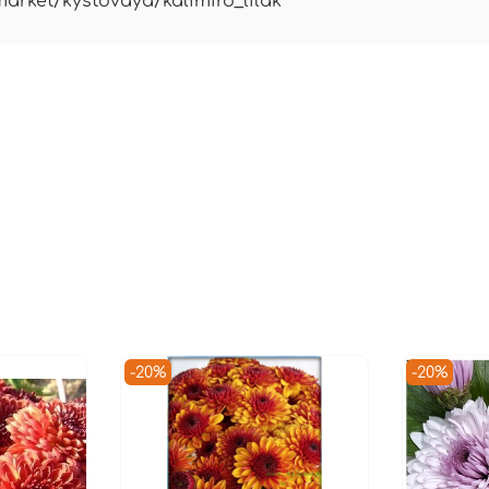
market/kystovaya/kalimiro_lilak
-20%
-20%