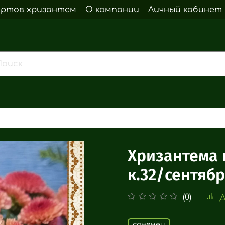
ортов хризантем
О компании
Личный кабинет
Хризантема к
к.32/сентяб
(0)
Д
саженец