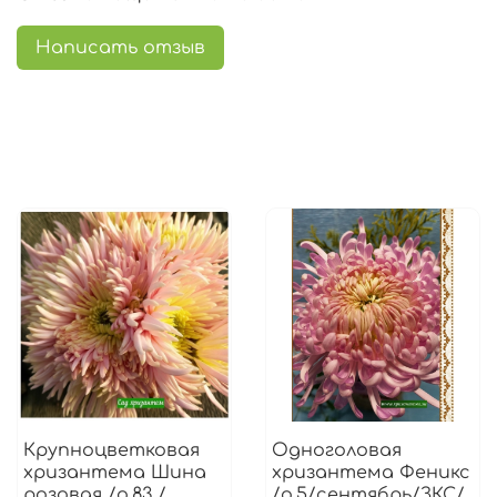
Написать отзыв
Крупноцветковая
Одноголовая
хризантема Шина
хризантема Феникс
розовая /о.83 /
/о.5/сентябрь/ЗКС/