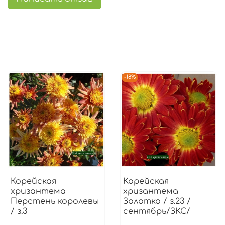
-18%
Корейская
Корейская
хризантема
хризантема
Перстень королевы
Золотко / з.23 /
/ з.3
сентябрь/ЗКС/